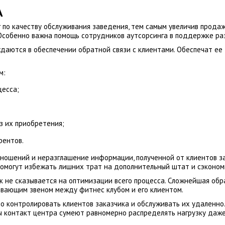
А
 по качеству обслуживания заведения, тем самым увеличив продаж
Особенно важна помощь сотрудников аутсорсинга в поддержке ра
аются в обеспечении обратной связи с клиентами. Обеспечат ее 
м:
цесса;
з их приобретения;
рентов.
тношений и неразглашение информации, полученной от клиентов з
 помогут избежать лишних трат на дополнительный штат и сэконо
ак не сказывается на оптимизации всего процесса. Сложнейшая об
ывающим звеном между фитнес клубом и его клиентом.
о контролировать клиентов заказчика и обслуживать их удаленн
ы контакт центра сумеют равномерно распределять нагрузку даже 