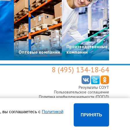
Производственные
Цвето
Оптовые компании
компании
магази
8 (495) 134-18-64
Результаты СОУТ
Пользовательское соглашение
Политика конфиденциальности (ПОПД)
Согласие на обработку персональных данных
, вы соглашаетесь с
Политикой
ПРИНЯТЬ