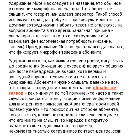
Удержание Mute, как следует из названия, это обычное
отключение микрофона оператора. Т.е. абонент не
слышит, что говорит или делает оператор. Такой способ
используется, когда требуется проконсультироваться с
другими сотрудниками, набрать текст, не отвлекаясь на
вопросы абонента в это время. Банальная причина –
оператора отвлекает кто-то из сотрудников или
возникает физиологическая потребность (чихание,
кашель). При удержании Mute операторы всегда слышат,
что фиксирует микрофон телефона абонента.
Удержания вызова, как было отмечено ранее, могут быть
до соединения (ожидание в очереди), во время общения
или после переадресации вызова, хотя первый и
последний вариант технически и не относятся к
удержанию. Абонентам нужно слышать далеко не всё,
что говорят сотрудники колл-центра при
обработке
заявок
– как минимум, по той причине, что часто в таких
случаях происходят консультации, обмен информацией
для внутреннего пользования. А вот операторам порой
полезно узнать, что происходит на стороне абонента,
когда вызов удерживается, ведь, если человек думает,
что его никто не слышит, то нередко в открытую
выражает свое недовольство – например,
некомпетентностью сотрудников контакт-центра, если